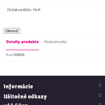
Držiak na kľúče- Férfi
Detaily produktu
Hodnotenia
Kód
00836


Informácie


Užitočné odkazy