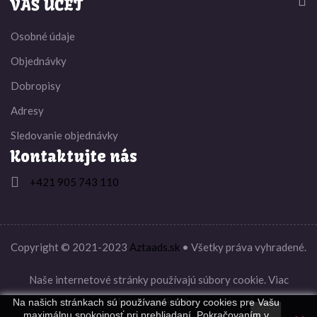


VÁŠ ÚČET
Osobné údaje
Objednávky
Dobropisy
Adresy
Sledovanie objednávky
Kontaktujte nás

+421 905 743 110
Copyright © 2021-2023
Aztaads.sk
• Všetky práva vyhradené.
Naše internetové stránky používajú súbory cookie. Viac
informácií nájdete
tu
.
Na našich stránkach sú používané súbory cookies pre Vašu
maximálnu spokojnosť pri prehliadaní. Pokračovaním v