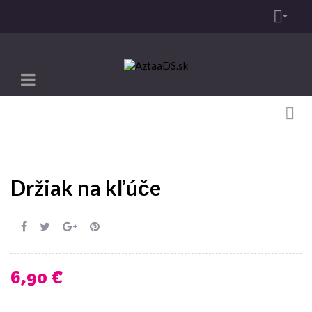

Toggle
☰
navigation

Držiak na kľúče
6,90 €