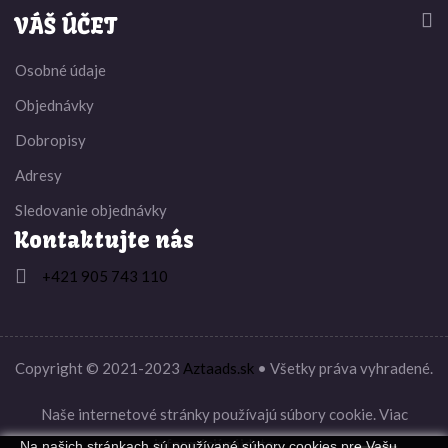


VÁŠ ÚČET
Osobné údaje
Objednávky
Dobropisy
Adresy
Sledovanie objednávky
Kontaktujte nás

+421 905 743 110
Copyright © 2021-2023
Aztaads.sk
• Všetky práva vyhradené.
Naše internetové stránky používajú súbory cookie. Viac
informácií nájdete
tu
.
Na našich stránkach sú používané súbory cookies pre Vašu