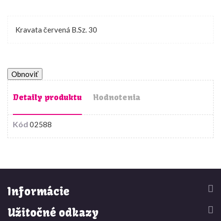
Kravata červená B.Sz. 30
Detaily produktu
Hodnotenia
Kód
02588


Informácie


Užitočné odkazy