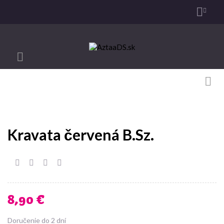

Toggle
☰
navigation

Kravata červená B.Sz.
8,90 €
Doručenie do 2 dní