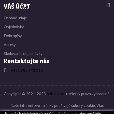


VÁŠ ÚČET
Osobné údaje
Objednávky
Dobropisy
Adresy
Sledovanie objednávky
Kontaktujte nás

+421 905 743 110
Copyright © 2021-2023
Aztaads.sk
• Všetky práva vyhradené.
Naše internetové stránky používajú súbory cookie. Viac
informácií nájdete
tu
.
Na našich stránkach sú používané súbory cookies pre Vašu