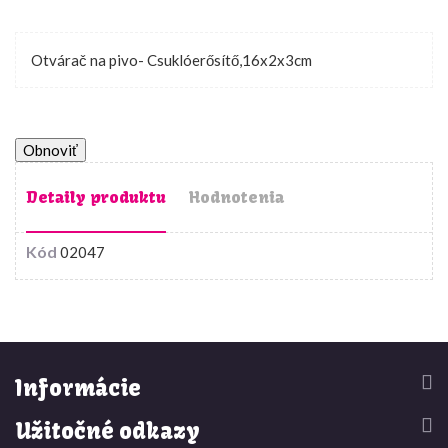
Otvárač na pivo- Csuklóerősítő,16x2x3cm
Detaily produktu
Hodnotenia
Kód
02047


Informácie


Užitočné odkazy